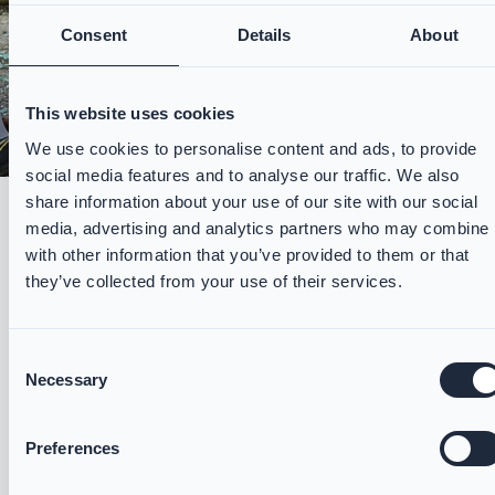
Consent
Details
About
This website uses cookies
We use cookies to personalise content and ads, to provide
social media features and to analyse our traffic. We also
share information about your use of our site with our social
media, advertising and analytics partners who may combine i
Technische Hilfeleistung – flexibler Schutz
with other information that you’ve provided to them or that
für anspruchsvolle Aufgaben
they’ve collected from your use of their services.
Der VIKING IGNIS WTR wurde als
multifunktionale Lösung für die
Vegetationsbrandbekämpfung und die
Consent
Necessary
Selection
technische Hilfeleistung entwickelt. Einsätze
wie Seilrettung, das Betreten enger Räume
oder die Vegetationsbrandbekämpfung
Preferences
erfordern Ausrüstung, die leichter und