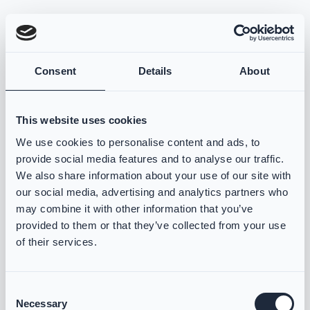
Read more about
VIKING PS1000 Einsatzjacke Modell 082
Read more about
VIKING PS10
Consent
Details
About
This website uses cookies
We use cookies to personalise content and ads, to
provide social media features and to analyse our traffic.
We also share information about your use of our site with
our social media, advertising and analytics partners who
may combine it with other information that you’ve
provided to them or that they’ve collected from your use
VIKING PS1000
VIKING PS1000
of their services.
Einsatzjacke Modell
Einsatzjacke Modell
082
083
Consent
PS1000.082
PS1000.083
Necessary
Selection