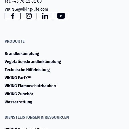
Tel. +45 76 11 81 00
VIKING@viking-life.com
www.facebook.com
www.instagram.com
www.linkedin.com
YouTube
PRODUKTE
Brandbekämpfung
Vegetationsbrandbekämpfung
Technische Hilfeleistung
VIKING PartX™
VIKING Flammschutzhauben
VIKING Zubehör
Wasserrettung
DIENSTLEISTUNGEN & RESSOURCEN