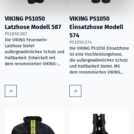
VIKING PS1050
VIKING PS1050
Latzhose Modell 587
Einsatzhose Modell
PS1050.587
574
Die VIKING Feuerwehr-
PS1050.574
Latzhose bietet
Die VIKING PS1050 Einsatzhose
außergewöhnlichen Schutz und
ist eine Hochleistungshose,
Haltbarkeit. Entwickelt mit
die außergewöhnlichen Schutz
dem renommierten VIKING-
und Haltbarkeit bietet. Mit
Design, gewährleisten diese
dem renommierten VIKING
Hosen optimale Beweglichkeit
Design gewährleistet diese
und eine hervorragende
Hose optimale Beweglichkeit
Passform.
und eine hervorrangende
Passform.
Read more about
VIKING PS1000 Einsatzjacke Modell 127
Read more about
VIKING PS1