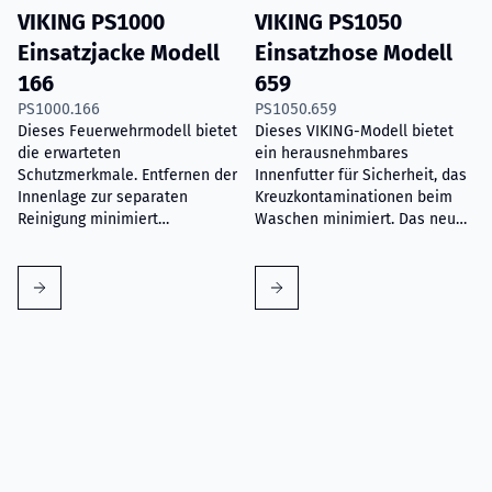
VIKING PS1000
VIKING PS1050
Einsatzjacke Modell
Einsatzhose Modell
166
659
PS1000.166
PS1050.659
Dieses Feuerwehrmodell bietet
Dieses VIKING-Modell bietet
die erwarteten
ein herausnehmbares
Schutzmerkmale. Entfernen der
Innenfutter für Sicherheit, das
Innenlage zur separaten
Kreuzkontaminationen beim
Reinigung minimiert
Waschen minimiert. Das neu
Kreuzkontaminationen. Eine
hinzugefügte DRD im
optionale Rettungsschlaufe
Kniebereich erleichtert die
erhöht die Sicherheit, und das
Gewichtsverteilung für
im Knie integrierte DRD
Rettungsmaßnahmen.
erleichtert die Rettung.