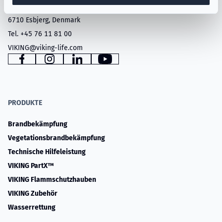
Saedding Ringvej 13
6710 Esbjerg, Denmark
Tel. +45 76 11 81 00
VIKING@viking-life.com
www.facebook.com
www.instagram.com
www.linkedin.com
YouTube
PRODUKTE
Brandbekämpfung
Vegetationsbrandbekämpfung
Technische Hilfeleistung
VIKING PartX™
VIKING Flammschutzhauben
VIKING Zubehör
Wasserrettung