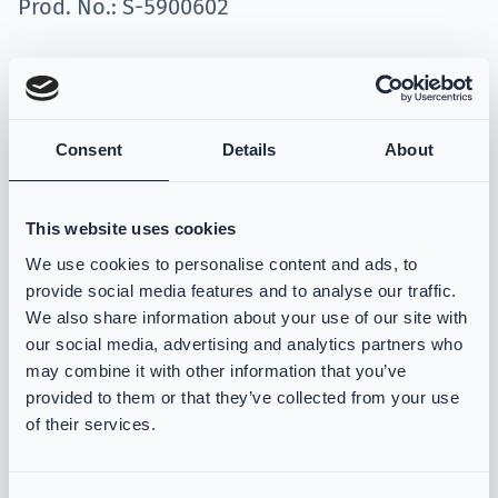
Prod. No.: S-5900602
VIKING Hosenträger Standard geeignet für alle
VIKING Latzhose.
Consent
Details
About
Hosenträgergröße variiert je nach Größe
Ergonomisch konzipiert für hohen
This website uses cookies
Tragekomfort
We use cookies to personalise content and ads, to
provide social media features and to analyse our traffic.
Alle Hosenträger sind abnehmbar
We also share information about your use of our site with
our social media, advertising and analytics partners who
Verfügbare Farben
may combine it with other information that you’ve
Die Farbverfügbarkeit hängt von der Maßfertigung ab
provided to them or that they’ve collected from your use
Schwarz
of their services.
Datenblätter