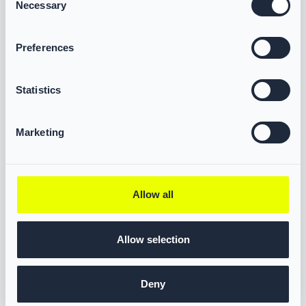
Necessary
Selection
Preferences
Mehr erfahren über VIKING Stretch Einsatzjacke Modell 002
Statistics
Marketing
Allow all
Allow selection
Deny