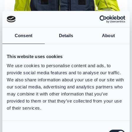
Consent
Details
About
This website uses cookies
We use cookies to personalise content and ads, to
provide social media features and to analyse our traffic.
We also share information about your use of our site with
our social media, advertising and analytics partners who
may combine it with other information that you’ve
provided to them or that they’ve collected from your use
VIKING Tech Rescue Einsatzjacke
of their services.
PS7700
Hervorragender Mehrzweckschutz aus hoch atmungsaktivem,
flammhemmendem, wasserdichtem und antistatischem
Consent
Leichtmaterial.