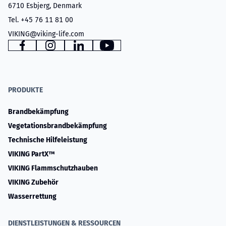
6710 Esbjerg, Denmark
Tel. +45 76 11 81 00
VIKING@viking-life.com
www.facebook.com
www.instagram.com
www.linkedin.com
YouTube
PRODUKTE
Brandbekämpfung
Vegetationsbrandbekämpfung
Technische Hilfeleistung
VIKING PartX™
VIKING Flammschutzhauben
VIKING Zubehör
Wasserrettung
DIENSTLEISTUNGEN & RESSOURCEN