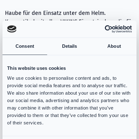
Haube für den Einsatz unter dem Helm.
Kompatibel mit allen VIKING Einsatzjacken, die für
eine Haube unter dem Helm ausgestattet sind.
Consent
Details
About
Eine Größe für alle
This website uses cookies
Verfügbare Farben
Die Farbverfügbarkeit hängt von der Maßfertigung ab
We use cookies to personalise content and ads, to
provide social media features and to analyse our traffic.
Gelb
We also share information about your use of our site with
Orange
our social media, advertising and analytics partners who
Rot
may combine it with other information that you’ve
provided to them or that they’ve collected from your use
Dunkelblau
of their services.
Gold