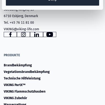
VIKING LIFE-SAVING EQUIPMENT A/S
Saedding Ringvej 13
6710 Esbjerg, Denmark
Tel. +45 76 11 81 00
VIKING@viking-life.com
www.facebook.com
www.instagram.com
www.linkedin.com
YouTube
PRODUKTE
Brandbekämpfung
Vegetationsbrandbekämpfung
Technische Hilfeleistung
VIKING PartX™
VIKING Flammschutzhauben
VIKING Zubehör
Wasserrettung