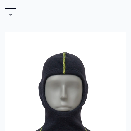
Mehr erfahren über VIKING Flammschutzhaube Aramid Blau