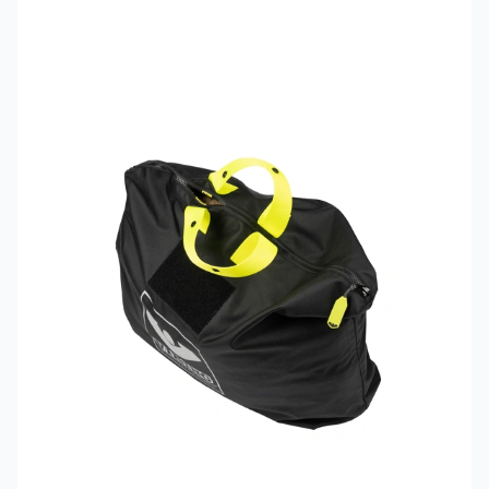
Mehr erfahren über VIKING PartX™ Wäschetasche