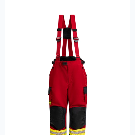
Mehr erfahren über VIKING PS1050 Einsatzhose Modell 593