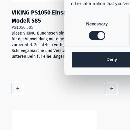
other information that you’ve
VIKING PS1050 Einsatzhose
VIKING F
Consent
Modell 585
Nomex® N
Necessary
Selection
PS1050.585
Hellgrau
Diese VIKING Bundhosen sind fachmännisch
PS384168
für die Verwendung mit einem Gurt
Die dreilagi
vorbereitet. Zusätzlich verfügen sie über eine
fortschrittli
Schneegamasche und Verstärkungen am
und Kieferber
unteren Bein für eine längere Haltbarkeit.
Dieser Durch
Deny
Feuerwehrha
Sicherheit.
Mehr erfahren über VIKING PartX™ Wäschetasche