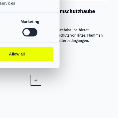
 services.
aube Grau
VIKING Flammschutzhaube
Aramid Blau
Marketing
et
PS383731
e, Flammen
Die VIKING Feuerwehrhaube bietet
n.
hervorragenden Schutz vor Hitze, Flammen
und extremen Wetterbedingungen.
Allow all