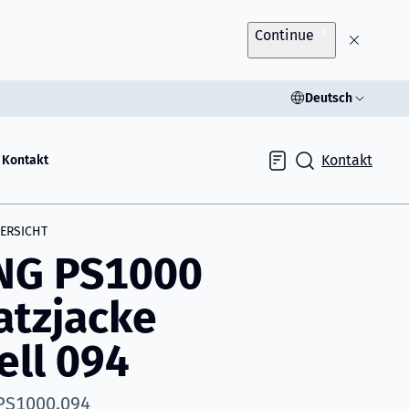
Continue
Deutsch
Kontakt
Kontakt
Inquiry
ERSICHT
NG PS1000
atzjacke
ll 094
 PS1000.094