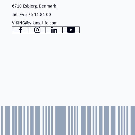
6710 Esbjerg, Denmark
Tel. +45 76 11 81 00
VIKING@viking-life.com
www.facebook.com
www.instagram.com
www.linkedin.com
YouTube