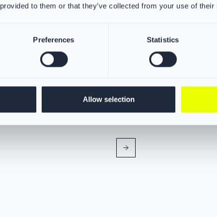
 provided to them or that they’ve collected from your use of their
lammschutzhaube mit
VIKING Flammschutzh
PS384367
ano Flex Technologie
Preferences
Statistics
Die VIKING Feuerwehrhaube biet
hervorragenden Schutz vor Hitz
und extremen Wetterbedingunge
ge Haube von VIKING bietet
chen Schutz für Nacken, Ohren
eich vor gefährlichen Partikeln.
bruch im Barriere-Schutz für
Allow selection
uben gewährleistet maximale