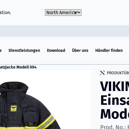
Choose Market
ation.
e
Dienstleistungen
Download
Über uns
Händler finden
atzjacke Modell 094
PRODUKTÜB
VIKI
Eins
Mode
Prod. No.: