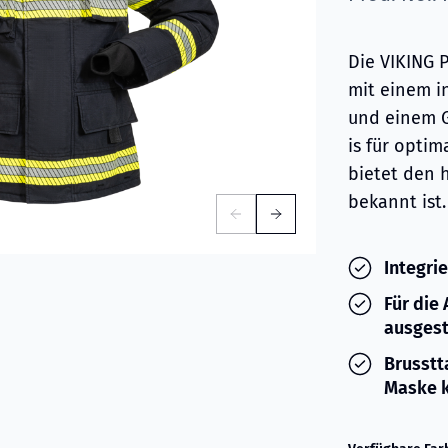
Die VIKING 
mit einem i
und einem G
is für optim
bietet den 
bekannt ist.
Integri
Für die
ausgest
Brusstt
Maske k